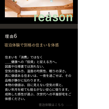
reason
6
理由
宿泊体験で別格の住まいを体感
住まいを「消費」ではなく
＿＿健康への「投資」と捉える方へ。
図面や仕様書では測れない、
空気の澄み方、温度の均質性、眠りの深さ。
真に価値ある住まいは、一夜を過ごせば、その
品格が静かに伝わります。
本物の価値は、目に見えない空気の質と、
長い年月を経ても揺るがない安心に宿ります。
成熟した感性が選ぶ、次世代への平屋邸宅をご
体感ください。
宿泊体験はこちら