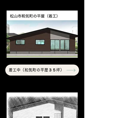
着工中（和気町の平屋３５坪）