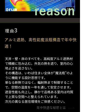
reason
3
理由
アルミ遮熱、高性能魔法瓶構造で年中快
適！
天井・壁・床のすべてを、高純度アルミ遮熱材
で精緻に包み込む。外気の熱を遮り、室内の心
地よさを逃さない。
その構造は、いわば住まい全体が“魔法瓶”のよ
うに機能する設計思想です。
単なる断熱ではなく、輻射熱まで制御すること
で、空間の温度を一年を通して安定させます。
遮音性能も向上し、静かで品格ある室内は均質
で上質な空間へと整えられています。
次元の異なる居住環境をご体感ください。
年中快適な秘密とは