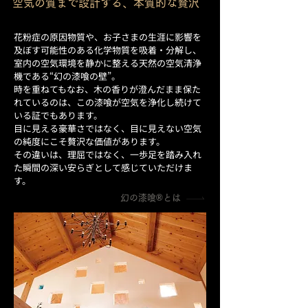
空気の質まで設計する、本質的な贅沢
花粉症の原因物質や、お子さまの生涯に影響を
及ぼす可能性のある化学物質を吸着・分解し、
室内の空気環境を静かに整える天然の空気清浄
機である“幻の漆喰の壁”。
時を重ねてもなお、木の香りが澄んだまま保た
れているのは、この漆喰が空気を浄化し続けて
いる証でもあります。
目に見える豪華さではなく、目に見えない空気
の純度にこそ贅沢な価値があります。
その違いは、理屈ではなく、一歩足を踏み入れ
た瞬間の深い安らぎとして感じていただけま
す。
幻の漆喰®️とは