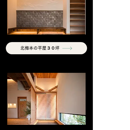
北梅本の平屋３０坪