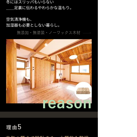
冬にはスリッパもいらない
＿＿足裏に伝わるやわらかな温もり。
空気清浄機も、
加湿器も必要としない暮らし。
無添加・無塗装・ノーワックス木材
reason
5
理由