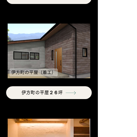
伊方町の平屋２６坪