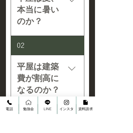
本当に暑い
のか？
一般に言われること 屋
02
根の直下で暮らすた
め、夏の日射の影響を
最も強く受ける。盛夏
平屋は建築
には屋根表面が70℃を
費が割高に
超える。 コージーベー
スの答え 事実です。だ
なるのか？
からこそ、屋根から入
る熱を構造で止めまし
た。 真夏日の実測値
電話
勉強会
LINE
インスタ
資料請求
一般に言われること 同
で、屋根表面75℃に対
03
じ延床面積なら、基礎
し天井38℃。その差
と屋根の面積が2階建
37℃を、高純度アルミ
てより広くなるため、