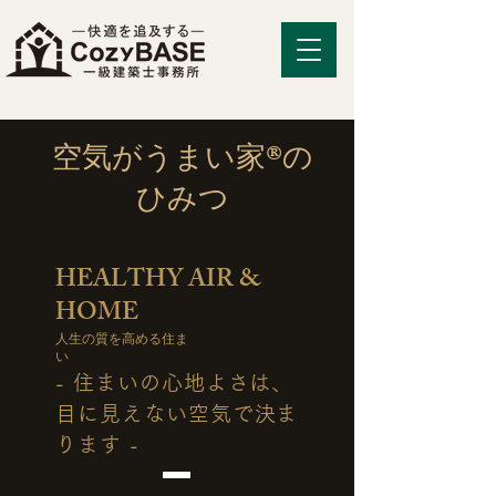
​空気がうまい家®の
ひみつ
HEALTHY AIR &
HOME
人生の質を高める住ま
い
- 住まいの心地よさは、
目に見えない空気で決ま
ります -