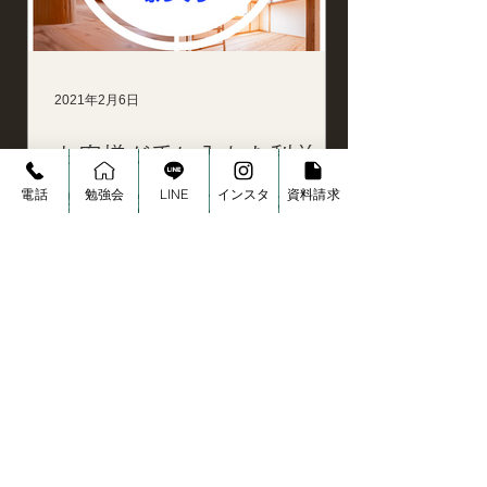
2021年2月6日
お客様が手に入れた利益の
電話
勉強会
LINE
インスタ
資料請求
感想〝やっぱり普通の家と
は違う〟