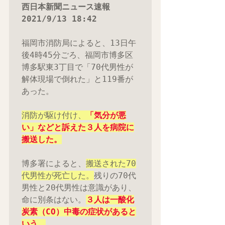
西日本新聞ニュース速報　
2021/9/13 18:42
福岡市消防局によると、13日午
後4時45分ごろ、福岡市博多区
博多駅東3丁目で「70代男性が
解体現場で倒れた」と119番が
あった。

消防が駆け付け、
「気分が悪
い」などと訴えた３人を病院に
搬送した。
博多署によると、
搬送された70
代男性が死亡した。
残りの70代
男性と20代男性は意識があり、
命に別条はない。
３人は一酸化
炭素（CO）中毒の症状があると
いう。