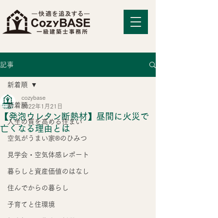
記事
新着順
cozybase
新着順
2022年1月21日
【発泡ウレタン断熱材】昼間に火災で
人生の質を高める住まい
亡くなる理由とは
空気がうまい家®のひみつ
見学会・空気体感レポート
暮らしと資産価値のはなし
住んでからの暮らし
子育てと住環境