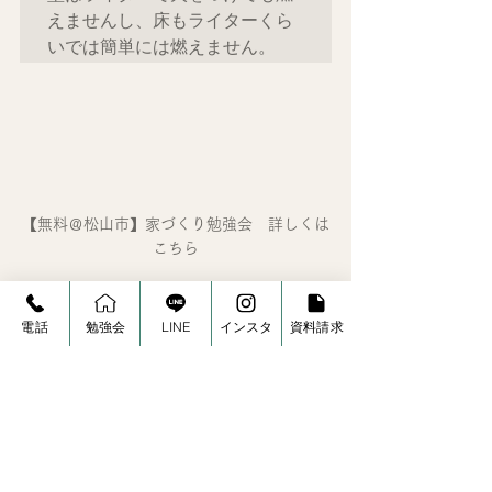
えませんし、床もライターくら
【無料＠松山市】家づくり勉強会　詳しくは
こちら
電話
勉強会
LINE
インスタ
資料請求
≪記事執筆者≫
コージーベース株式会社
代表取締役　松本好司
松山市生まれ。富士通に在職中は社長表彰を