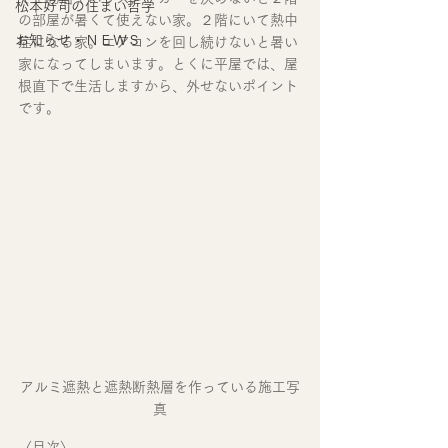
松本好司の住まい哲学
の部屋が暑くて使えない家。２階にいて熱中
お知らせ・ＮＥＷＳ
症になる家。エアコンを回し続けないと暑い
家になってしまいます。とくに平屋では、屋
根直下で生活しますから、外せないポイント
です。
アルミ遮熱と遮熱断熱層を作っている施工写
真
〈目次〉