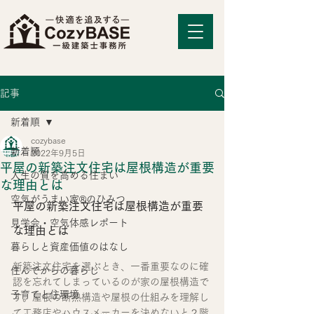
記事
新着順
cozybase
新着順
2022年9月5日
平屋の新築注文住宅は屋根構造が重要
人生の質を高める住まい
な理由とは
空気がうまい家®のひみつ
平屋の新築注文住宅は屋根構造が重要
見学会・空気体感レポート
な理由とは
暮らしと資産価値のはなし
新築注文住宅を選ぶとき、一番重要なのに確
住んでからの暮らし
認を忘れてしまっているのが家の屋根構造で
子育てと住環境
す。屋根の断熱構造や屋根の仕組みを理解し
て工務店やハウスメーカーを決めないと２階