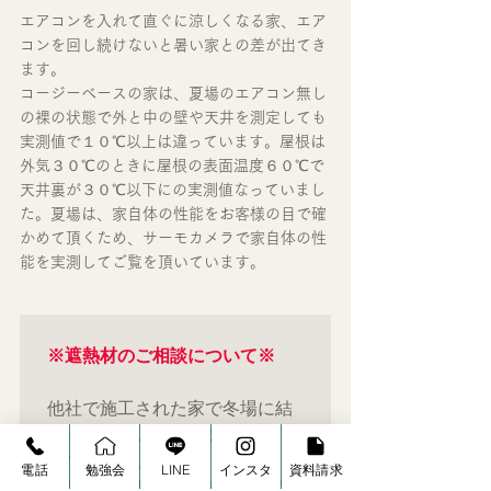
エアコンを入れて直ぐに涼しくなる家、エア
コンを回し続けないと暑い家との差が出てき
ます。
コージーベースの家は、夏場のエアコン無し
の裸の状態で外と中の壁や天井を測定しても
実測値で１０℃以上は違っています。屋根は
外気３０℃のときに屋根の表面温度６０℃で
天井裏が３０℃以下にの実測値なっていまし
た。夏場は、家自体の性能をお客様の目で確
かめて頂くため、サーモカメラで家自体の性
能を実測してご覧を頂いています。
※遮熱材のご相談について※
他社で施工された家で冬場に結
露による雨漏り相談を何件か頂
いています。

電話
勉強会
LINE
インスタ
資料請求
実証実験をした施工方法とお客