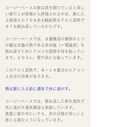
コージーベースの家は窓を開けていると涼し
い家だとお客様から評価されるのは、家に入
る熱侵入の７０％ある輻射熱をアルミ遮熱で
９７％跳ね返しているからです。
コージーベースでは、９層構造の屋根の１つ
の層は太陽の熱である赤外線（＝電磁波）を
跳ね返すためにアルミの遮熱を材を貼ってい
ます。もちろん、壁や床にも貼っています。
このアルミ遮熱で、８～１４畳分のエアコン
１台分の効果があります。
熱は家に入る前に通気で外に逃がす。
コージーベースでは、跳ね返した熱を通気で
外に逃がす通気構造も実装しています。
真夏に家の中にいても、外の日陰が涼しいと
感じる家のようになっています。