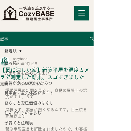
記事
新着順
cozybase
新着順
2021年9月12日
【夏に涼しい家】新築平屋を温度カメ
人生の質を高める住まい
ラで測定した結果、スゴすぎました
空気がうまい家®のひみつ
更新日：
2024年8月19日
愛媛建労の新聞を見ると、真夏の屋根上の温
見学会・空気体感レポート
度が７１．６℃
暮らしと資産価値のはなし
屋根って、本当に熱くなるんです。目玉焼き
住んでからの暮らし
が焼けます。
子育てと住環境
緊急事態宣言も解除されましたので、お客様