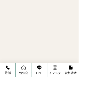
アルミ遮熱シートを張っています。
電話
勉強会
LINE
インスタ
資料請求
材料と手間暇で少しお金は余分に掛かります
が、光熱費で２００万円は浮いて、結果的に
得をする家の買い物になります。一生住んで
毎日暮らす家だから快適さを追求して頂けれ
ばと思っています。