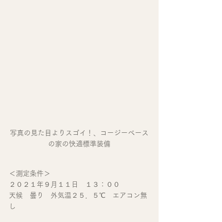
写真の見た目よりスゴイ！、コージーベース
の家の快適標準装備
＜測定条件＞　
２０２１年９月１１日　１３：００
天候　曇り　外気温２５．５℃　エアコン無
し