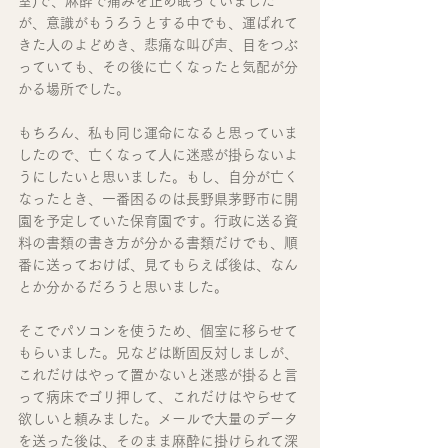
室)で、麻酔で痛みを止め眠っていました
が、意識がもうろうとする中でも、運ばれて
きた人のよどめき、悲痛な叫び声、目をつぶ
っていても、その後に亡くなったと気配が分
かる場所でした。
もちろん、私も同じ運命になると思っていま
したので、亡くなって人に迷惑が掛らないよ
うにしたいと思いました。もし、自分が亡く
なったとき、一番困るのは長野県茅野市に開
園を予定していた保育園です。行政に送る資
料の書類の書き方が分かる書類だけでも、順
番に送っておけば、見てもらえば後は、なん
とか分かるだろうと思いました。
そこでパソコンを使うため、個室に移らせて
もらいました。兄などは断固反対しましが、
これだけはやって置かないと迷惑が掛ると言
って病床でゴリ押して、これだけはやらせて
欲しいと頼みました。メールで大量のデータ
を送った後は、そのまま麻酔に掛けられて深