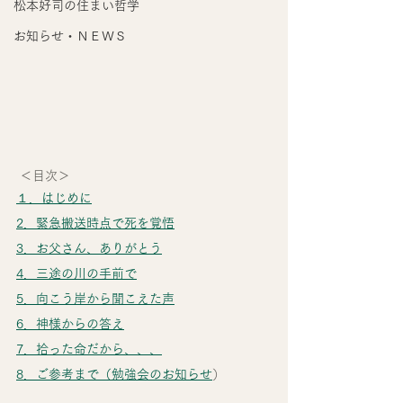
松本好司の住まい哲学
お知らせ・ＮＥＷＳ
 ＜目次＞
１．はじめに
2．緊急搬送時点で死を覚悟
3．お父さん、ありがとう
4．三途の川の手前で
5．向こう岸から聞こえた声
6．神様からの答え
7．拾った命だから、、、
8．ご参考まで（勉強会のお知らせ
）