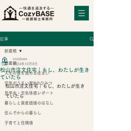
記事
新着順
cozybase
新着順
2024年10月8日
松山市注文住宅｜もし、わたしが生き
人生の質を高める住まい
ていたら
空気がうまい家®のひみつ
松山市注文住宅｜もし、わたしが生き
見学会・空気体感レポート
ていたら
暮らしと資産価値のはなし
住んでからの暮らし
子育てと住環境