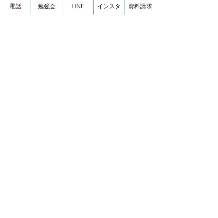
家の空気の化学物質測定サービス　
電話
勉強会
LINE
インスタ
資料請求
→
https://www.cozybase.jp/event
全国から 健康被害の相談を受けているコージ
ーベース だけでしか聞けない話し。
家の空気の精密検査
家の空気の化学物質測定サービス　→　
https://www.cozybase.jp/ew-c
空気の精密検査のサービスも行っています
（愛媛県内）