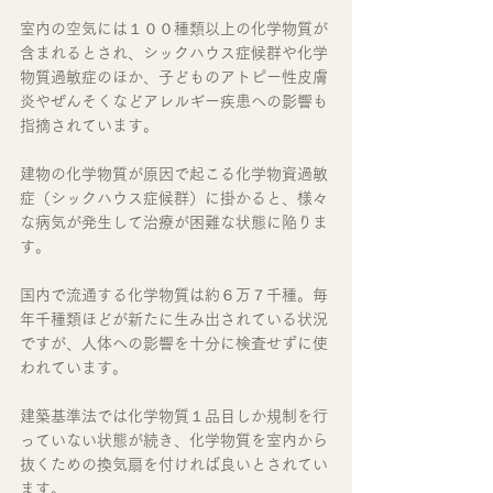
室内の空気には１００種類以上の化学物質が
含まれるとされ、シックハウス症候群や化学
物質過敏症のほか、子どものアトピー性皮膚
炎やぜんそくなどアレルギー疾患への影響も
指摘されています。
建物の化学物質が原因で起こる化学物資過敏
症（シックハウス症候群）に掛かると、様々
な病気が発生して治療が困難な状態に陥りま
す。
国内で流通する化学物質は約６万７千種。毎
年千種類ほどが新たに生み出されている状況
ですが、人体への影響を十分に検査せずに使
われています。
建築基準法では化学物質１品目しか規制を行
っていない状態が続き、化学物質を室内から
抜くための換気扇を付ければ良いとされてい
ます。