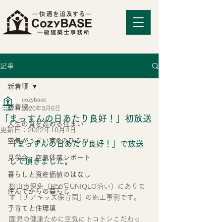
記事
新着順
cozybase
新着順
2020年3月6日
「まっすんの日あたり良好！」初放送
人生の質を高める住まい
更新日：
2022年10月4日
空気がうまい家®のひみつ
「まっすんの日あたり良好！」で放送
見学会・空気体感レポート
して頂きました。
暮らしと資産価値のはなし
松山市保免（R56号UNIQLO沿い）にありま
住んでからの暮らし
す「チアキッズ保育園」の施工事例です。
子育てと住環境
園児の健康ために空気にトコトンこだわっ