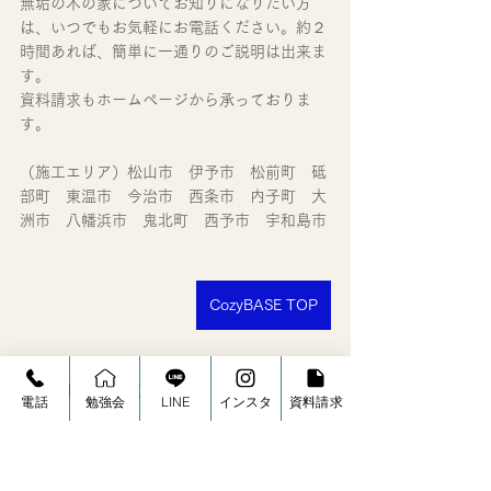
無垢の木の家についてお知りになりたい方
は、いつでもお気軽にお電話ください。約２
時間あれば、簡単に一通りのご説明は出来ま
す。
資料請求もホームページから承っておりま
す。
（施工エリア）松山市　伊予市　松前町　砥
部町　東温市　今治市　西条市　内子町　大
洲市　八幡浜市　鬼北町　西予市　宇和島市
CozyBASE TOP
空気がうまい家®のひみつ
電話
勉強会
LINE
インスタ
資料請求
すべて表示
最新記事