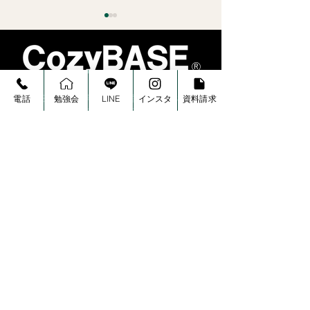
Ⓡ
〒791-8044 愛媛県松山市西垣生町559-3
電話
勉強会
LINE
インスタ
資料請求
三原産業ビル１階
※正面の駐車場にお停めください。
住まいは、“健康資産”に
【松山・愛媛】
なる
上がる今、焦っ
はいけない理由