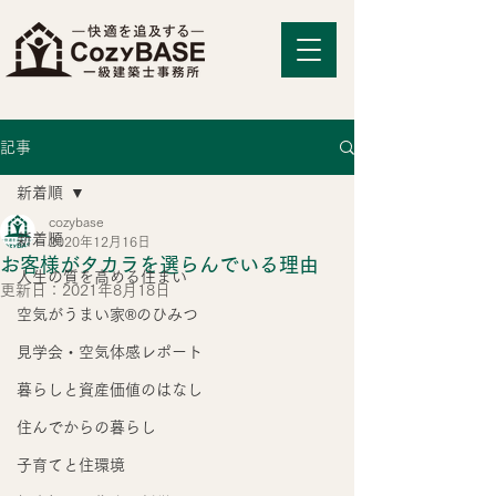
記事
新着順
cozybase
新着順
2020年12月16日
お客様がタカラを選らんでいる理由
人生の質を高める住まい
更新日：
2021年8月18日
空気がうまい家®のひみつ
見学会・空気体感レポート
暮らしと資産価値のはなし
住んでからの暮らし
子育てと住環境