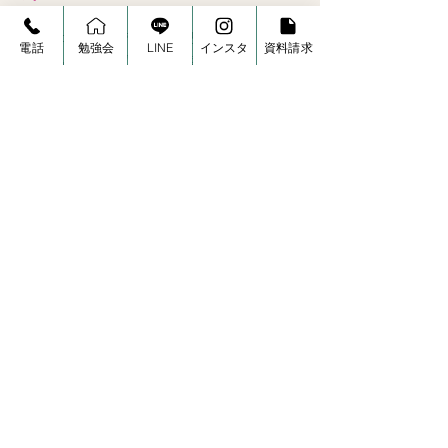
「エアコン１台で家全体」と聞くと家の性能
電話
勉強会
LINE
インスタ
資料請求
が高いような錯覚に陥りますが、エアコンの
性能を示す畳数表示は４０年以上前の家を基
準にした性能表示です。今の普通の家だと２
倍から２．５倍の性能があります。家の温度
が熱くなる２階や屋根、冷たくなる床にエア
コンの室内機を置くと温度センサーの反応が
強くなってエアコンがバンバン動くだけのこ
と。
家の性能を証明するものでは無いのです。
８．自然素材の無垢だから人に優しい
も間違い
夏場には住宅建材が熱せられて室内化学物質
濃度が上昇します。２４時間換気では追いつ
いていません。床上は化学物質濃度が高く、