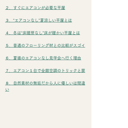
２．すぐにエアコンが必要な平屋
３．“エアコンなし”夏涼しい平屋とは
４．冬は“床暖房なし”床が暖かい平屋とは
５．普通のフローリング材との比較がスゴイ
６．夏場のエアコンなし見学会へ行く理由
７．エアコン１台で全館空調のトリックと罠
８．自然素材の無垢だから人に優しいは間違
い