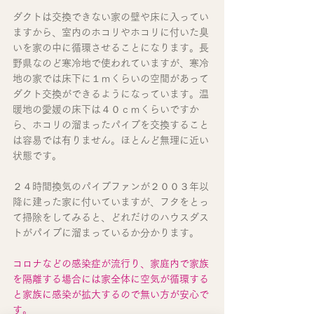
ダクトは交換できない家の壁や床に入ってい
ますから、室内のホコリやホコリに付いた臭
いを家の中に循環させることになります。長
野県なのど寒冷地で使われていますが、寒冷
地の家では床下に１ｍくらいの空間があって
ダクト交換ができるようになっています。温
暖地の愛媛の床下は４０ｃｍくらいですか
ら、ホコリの溜まったパイプを交換すること
は容易では有りません。ほとんど無理に近い
状態です。
２４時間換気のパイプファンが２００３年以
降に建った家に付いていますが、フタをとっ
て掃除をしてみると、どれだけのハウスダス
トがパイプに溜まっているか分かります。
コロナなどの感染症が流行り、家庭内で家族
を隔離する場合には家全体に空気が循環する
と家族に感染が拡大するので無い方が安心で
す。