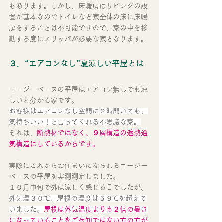
もあります。しかし、床暖房はリビングの設
置が基本なのでトイレなど家全体の床に床暖
房をすることは不可能ですので、家の中を移
動する度にスリッパが必要な家となります。
３．“エアコンなし”夏涼しい平屋とは
コージーベースの平屋はエアコン無しでも涼
しいと分かる家です。
お客様はエアコンなし空間に２時間いても、
気持ちいい！と言ってくれる不思議な家。
それは、
断熱材ではなく、９層構造の遮熱通
気構造にしているからです。
実際にこれからお住まいになられるコージー
ベースの平屋を実測測定しました。
１０月中旬で外は涼しく感じる日でしたが、
外気温３０℃、屋根の温度は５９℃を超えて
いました。
屋根は外気温度よりも２倍の暑さ
になっていることをご存知ではない方の方が