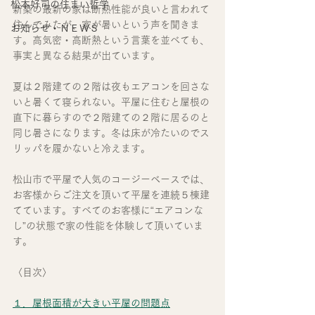
松本好司の住まい哲学
新築の最新の家は断熱性能が良いと言われて
住んでみたが、家が暑いという声を聞きま
お知らせ・ＮＥＷＳ
す。高気密・高断熱という言葉を並べても、
事実と異なる結果が出ています。
夏は２階建ての２階は夜もエアコンを回さな
いと暑くて寝られない。平屋に住むと屋根の
直下に暮らすので２階建ての２階に居るのと
同じ暑さになります。冬は床が冷たいのでス
リッパを履かないと冷えます。
松山市で平屋で人気のコージーベースでは、
お客様からご注文を頂いて平屋を連続５棟建
てています。すべてのお客様に“エアコンな
し”の状態で家の性能を体験して頂いていま
す。
〈目次〉
１．屋根面積が大きい平屋の問題点