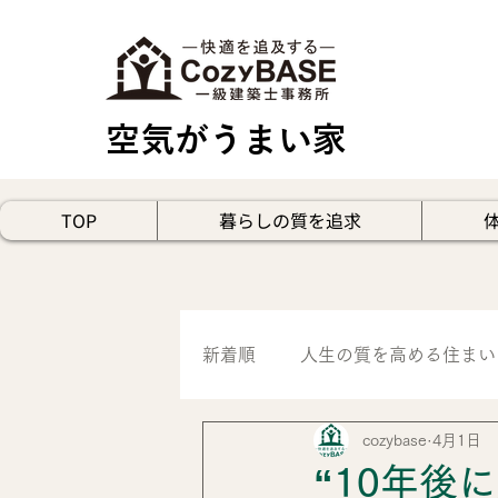
空気がうまい家
TOP
暮らしの質を追求
新着順
人生の質を高める住まい
cozybase
4月1日
見学会・空気体感レポート
“10年後