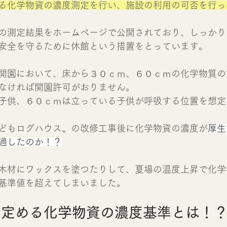
る化学物資の濃度測定を行い、施設の利用の可否を行っ
の測定結果をホームページで公開されており、しっかり
安全を守るために休館という措置をとっています。
開園において、床から３０ｃｍ、６０ｃｍの化学物質の
なければ開園許可がおりません。
子供、６０ｃｍは立っている子供が呼吸する位置を想定
どもログハウス〟の改修工事後に化学物資の濃度が
厚生
過したのか！？
木材にワックスを塗つたりして、夏場の温度上昇で化学
基準値を超えてしまいました。
の定める化学物資の濃度基準とは！