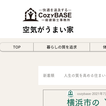
空気がうまい家
TOP
暮らしの質を追求
新着順
人生の質を高める住まい
cozybase
2021年7
見学会・空気体感レポート
横浜市の