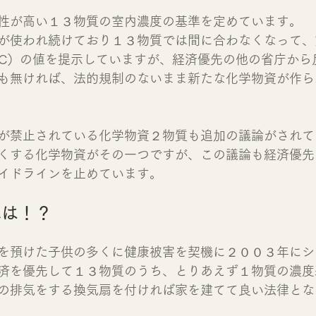
性が高い１３物質の室内濃度の基準を定めています。
が使われ続けており１３物質では間に合わなくなって、
OC）の値を提示していますが、経済優先の他の省庁から
も無ければ、法的規制のないまま新たな化学物資が作ら
が禁止されている化学物資２物質も追加の議論がされて
くする化学物資がその一つですが、この議論も経済優先
イドラインを止めています。
準は！？
を預けた子供の多くに健康被害を契機に２００３年にシ
済を優先して１３物質のうち、とりあえず１物質の濃度
の排気をする換気扇を付ければ家を建てて良い法律とな