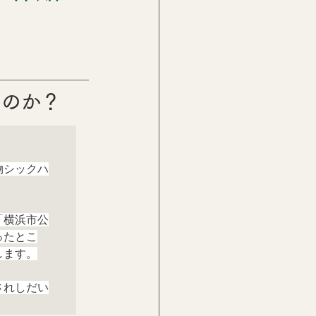
たのか？
物シックハ
「横浜市公
ったとこ
します。
されしだい