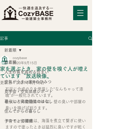
記事
新着順
cozybase
新着順
2020年9月15日
家を選ぶとき、家の壁を嗅ぐ人が増え
人生の質を高める住まい
ています〝放送映像〟
空気がうまい家®のひみつ
更新日：
2021年8月18日
石灰に合成のりを使用した“なんちゃって漆
見学会・空気体感レポート
喰”が一般化されています。
暮らしと資産価値のはなし
合成のりの漆喰なのかは、壁の臭いや部屋の
臭いを嗅げば判ります。
住んでからの暮らし
ホンモノの漆喰は、海藻を煮立て繋ぎに使い
子育てと住環境
ますので塗ったときは猛烈に臭いですが乾く