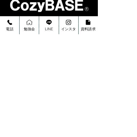
Ⓡ
〒791-8044 愛媛県松山市西垣生町559-3
三原産業ビル１階
電話
勉強会
LINE
インスタ
資料請求
※正面の駐車場にお停めください。
住まいは、“健康資産”に
【松山・愛媛】
なる
上がる今、焦っ
はいけない理由
愛媛県で唯一、創業以来「健康住宅」だけを建
て続けています。
大手ハウスメーカーにも、地域の工務店にも真
似できない、健康な暮らしを最優先にした家づ