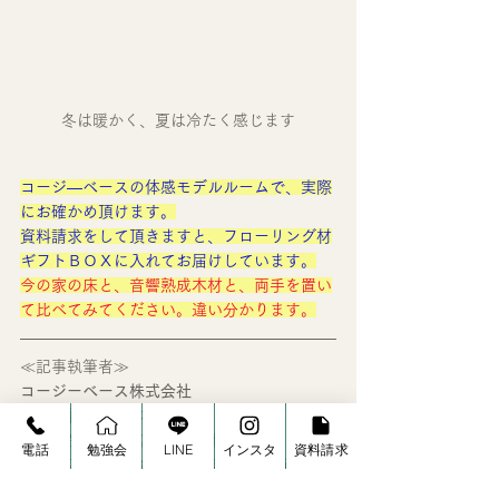
冬は暖かく、夏は冷たく感じます
コージ―ベースの体感モデルルームで、実際
にお確かめ頂けます。
資料請求をして頂きますと、フローリング材
ギフトＢＯＸに入れてお届けしています。
今の家の床と、音響熟成木材と、両手を置い
て比べてみてください。違い分かります。
≪記事執筆者≫
コージーベース株式会社
代表取締役　松本好司
松山市生まれ。富士通に在職中は社長表彰を
電話
勉強会
LINE
インスタ
資料請求
はじめ26年間で28回の経営表彰を授与。
その後、広島県庁の特別職として経営企画ア