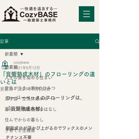
記事
新着順
cozybase
新着順
2021年9月12日
「音響熟成木材」のフローリングの違
人生の質を高める住まい
いとは
空気がうまい家®のひみつ
更新日：
2021年10月23日
コージーベースのフローリングは、
見学会・空気体感レポート
「音響熟成木材」
暮らしと資産価値のはなし
住んでからの暮らし
樹脂成分が浮かび上がるのでワックスのメン
子育てと住環境
テナンス不要